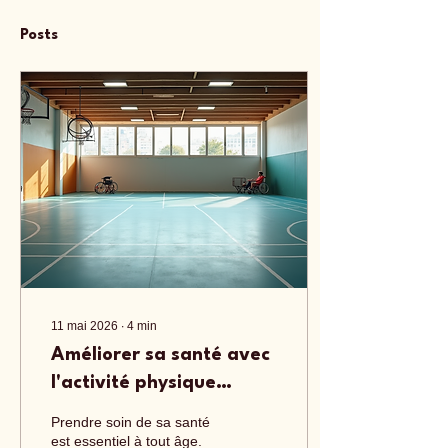
Posts
11 mai 2026
∙
4
min
Améliorer sa santé avec
l'activité physique
adaptée locale à
Prendre soin de sa santé
Roquebrune-sur-Argens
est essentiel à tout âge.